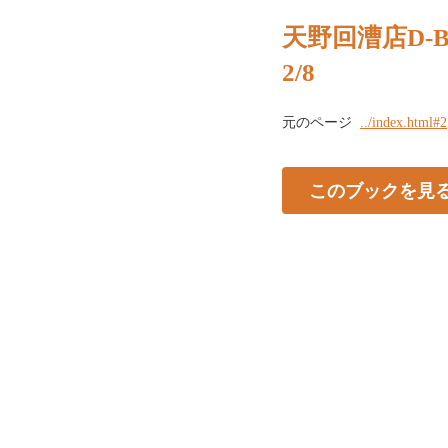
天野回漕店D-B
2/8
元のページ
../index.html#2
このブックを見