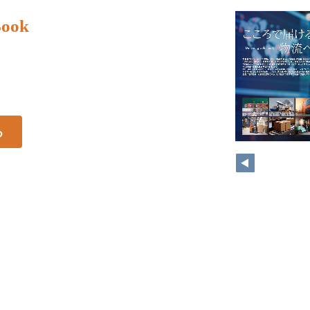
ook
る